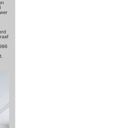
en
l
uwer
erd
raaf
1986
t.