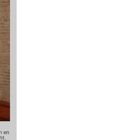
n en
ht.