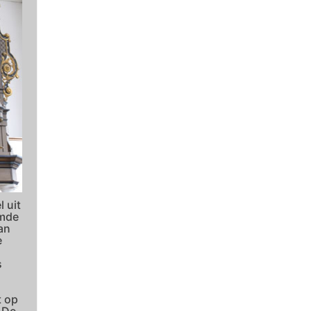
 uit
rmde
an
e
s
t op