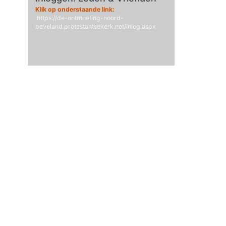
Klik op onderstaande link:
https://de-ontmoeting-noord-
beveland.protestantsekerk.net/inlog.aspx