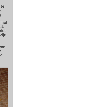
 te
k
g
 het
st.
iet
zijn
.
van
n
rd