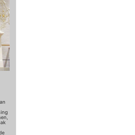
van
sing
nen,
dak
de