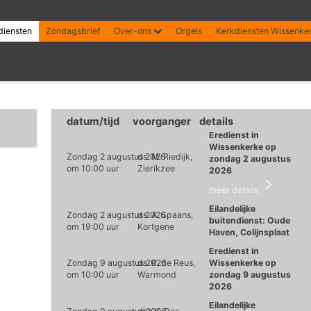
diensten
Zondagsbrief
Over-ons
Orgels
Kerkdiensten Wissenke
datum/tijd
voorganger
details
Eredienst in
Wissenkerke op
Zondag 2 augustus 2026
ds. M. Riedijk,
zondag 2 augustus
om 10:00 uur
Zierikzee
2026
meer details
Eilandelijke
Zondag 2 augustus 2026
ds. A. Spaans,
buitendienst: Oude
om 19:00 uur
Kortgene
Haven, Colijnsplaat
Eredienst in
Zondag 9 augustus 2026
ds. R. de Reus,
Wissenkerke op
om 10:00 uur
Warmond
zondag 9 augustus
2026
Eilandelijke