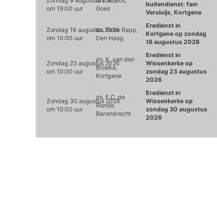
Zondag 9 augustus 2026
dhr. K. Bos,
buitendienst: fam
om 19:00 uur
Goes
Versluijs, Kortgene
Eredienst in
Zondag 16 augustus 2026
ds. Birke Rapp,
Kortgene op zondag
om 10:00 uur
Den Haag
16 augustus 2026
Eredienst in
ds. K. van den
Zondag 23 augustus 2026
Wissenkerke op
Broeke,
om 10:00 uur
zondag 23 augustus
Kortgene
2026
Eredienst in
ds. F.C. de
Zondag 30 augustus 2026
Wissenkerke op
Ronde,
om 10:00 uur
zondag 30 augustus
Barendrecht
2026