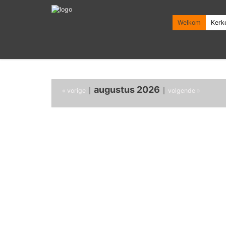
Welkom
Kerk
augustus 2026
« vorige
|
|
volgende »