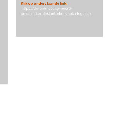
Klik op onderstaande link:
https://de-ontmoeting-noord-
beveland.protestantsekerk.net/inlog.aspx