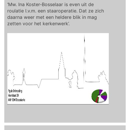
‘Mw. Ina Koster-Bosselaar is even uit de
roulatie I.v.m. een staaroperatie. Dat ze zich
daarna weer met een heldere blik in mag
zetten voor het kerkenwerk’.